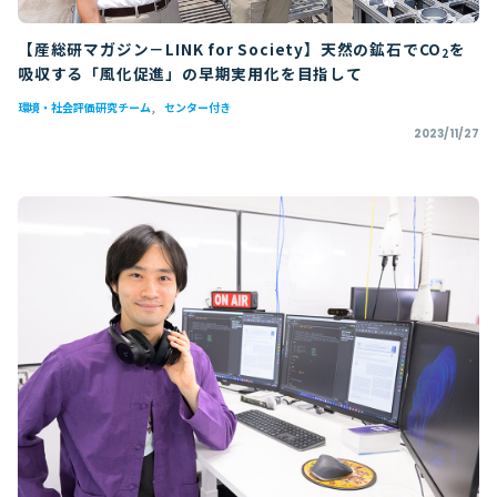
【産総研マガジン－LINK for Society】天然の鉱石でCO
を
2
吸収する「風化促進」の早期実用化を目指して
環境・社会評価研究チーム
センター付き
2023/11/27