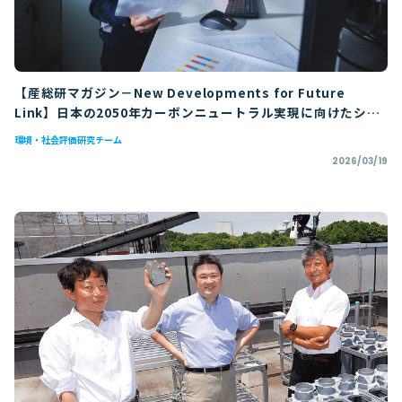
【産総研マガジン－New Developments for Future
Link】日本の2050年カーボンニュートラル実現に向けたシナ
リオ分析 ー 数理モデルを用いて日本のCO2排出削減をシミ
環境・社会評価研究チーム
ュレーション ー
2026/03/19