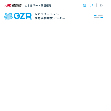
JP
EN
総説
染矢 聡; 見野 弘泰;
太田 道広
; 成毛 政貴, 排ガスからの熱回収による熱
電発電性能評価, 自動車技術, 2026, 80, 144-149
Published JUN 01 2026
熱エネルギーデバイス研究チーム／熱電変換・熱制御研究チーム（2024年度まで）
草間仁
, 金属酸化物光触媒･光電極による酸化剤合成の計算化学的研究,
触媒 2026, 68, 35-39