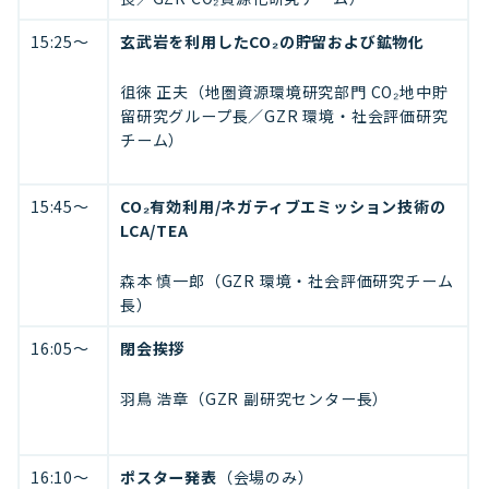
15:25〜
玄武岩を利用したCO₂の貯留および鉱物化
徂徠 正夫（地圏資源環境研究部門 CO₂地中貯
留研究グループ長／GZR 環境・社会評価研究
チーム）
15:45〜
CO₂有効利用/ネガティブエミッション技術の
LCA/TEA
森本 慎一郎（GZR 環境・社会評価研究チーム
長）
16:05〜
閉会挨拶
羽鳥 浩章（GZR 副研究センター長）
16:10〜
ポスター発表
（会場のみ）