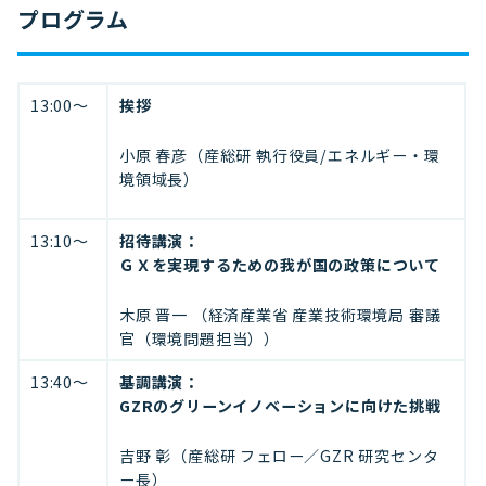
プログラム
13:00〜
挨拶
小原 春彦（産総研 執行役員/エネルギー・環
境領域長）
13:10〜
招待講演：
ＧＸを実現するための我が国の政策について
木原 晋一 （経済産業省 産業技術環境局 審議
官（環境問題担当））
13:40〜
基調講演：
GZRのグリーンイノベーションに向けた挑戦
吉野 彰（産総研 フェロー／GZR 研究センタ
ー長）