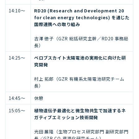
14:10〜
RD20 (Research and Development 20
for clean energy technologies) を通じた
国際連携への取り組み
吉澤 徳子（GZR 総括研究主幹／RD20 事務局
長）
14:25〜
ペロブスカイト太陽電池の実用化に向けた研
究開発
村上 拓郎（GZR 有機系太陽電池研究チーム
長）
14:45〜
休憩
15:05〜
植物遺伝子最適化と微生物共生で加速するネ
ガティブエミッション技術開発
光田 展隆（生物プロセス研究部門 副研究部門
長／GZR CO₂資源化研究チーム）