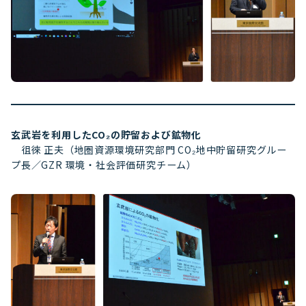
玄武岩を利用したCO₂の貯留および鉱物化
徂徠 正夫（地圏資源環境研究部門 CO₂地中貯留研究グルー
プ長／GZR 環境・社会評価研究チーム）