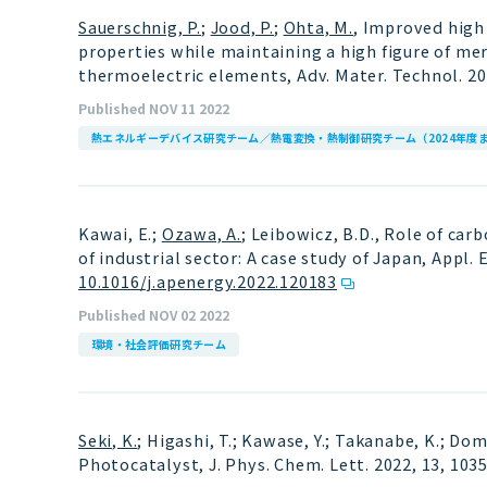
Sauerschnig, P.
;
Jood, P.
;
Ohta, M.
, Improved high
properties while maintaining a high figure of 
thermoelectric elements, Adv. Mater. Technol. 20
Published NOV 11 2022
熱エネルギーデバイス研究チーム／熱電変換・熱制御研究チーム（2024年度
Kawai, E.;
Ozawa, A.
; Leibowicz, B.D., Role of ca
of industrial sector: A case study of Japan, Appl.
10.1016/j.apenergy.2022.120183
Published NOV 02 2022
環境・社会評価研究チーム
Seki, K.
; Higashi, T.; Kawase, Y.; Takanabe, K.; D
Photocatalyst, J. Phys. Chem. Lett. 2022, 13, 10