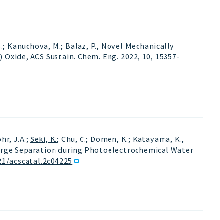
 S.; Kanuchova, M.; Balaz, P., Novel Mechanically
 Oxide, ACS Sustain. Chem. Eng. 2022, 10, 15357-
öhr, J.A.;
Seki, K.
; Chu, C.; Domen, K.; Katayama, K.,
harge Separation during Photoelectrochemical Water
21/acscatal.2c04225