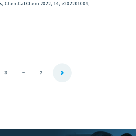
es, ChemCatChem 2022, 14, e202201004
,
...
3
7