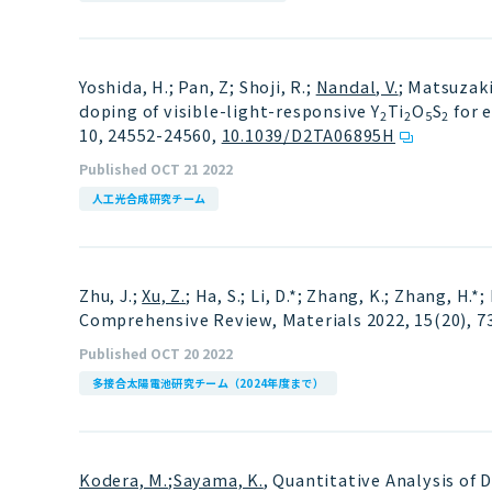
Yoshida, H.; Pan, Z; Shoji, R.;
Nandal, V.
; Matsuzaki
doping of visible-light-responsive Y
Ti
O
S
for 
2
2
5
2
10, 24552-24560
,
10.1039/D2TA06895H
Published OCT 21 2022
人工光合成研究チーム
Zhu, J.;
Xu, Z.
; Ha, S.; Li, D.*; Zhang, K.; Zhang, H.
Comprehensive Review, Materials 2022, 15(20), 7
Published OCT 20 2022
多接合太陽電池研究チーム（2024年度まで）
Kodera, M.
;
Sayama, K.
, Quantitative Analysis of 