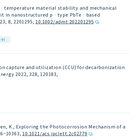
‐temperature material stability and mechanical
merit in nanostructured p‐type PbTe‐based
23, 8, 2201295
,
10.1002/admt.202201295
まで）
rbon capture and utilization (CCU) for decarbonization
 Energy 2022, 328, 120183
,
omen, K., Exploring the Photocorrosion Mechanism of a
356−10363
,
10.1021/acs.jpclett.2c02779