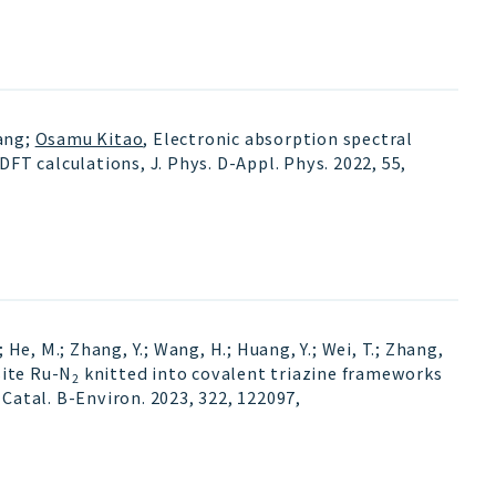
ang;
Osamu Kitao
, Electronic absorption spectral
FT calculations, J. Phys. D-Appl. Phys. 2022, 55,
.; He, M.; Zhang, Y.; Wang, H.; Huang, Y.; Wei, T.; Zhang,
site Ru-N
knitted into covalent triazine frameworks
2
Catal. B-Environ. 2023, 322, 122097
,