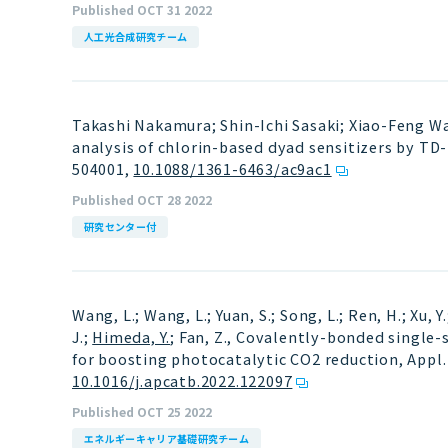
Published OCT 31 2022
人工光合成研究チーム
Takashi Nakamura; Shin-Ichi Sasaki; Xiao-Feng W
analysis of chlorin-based dyad sensitizers by TD-D
504001
,
10.1088/1361-6463/ac9ac1
Published OCT 28 2022
研究センター付
Wang, L.; Wang, L.; Yuan, S.; Song, L.; Ren, H.; Xu, Y
J.;
Himeda, Y.
; Fan, Z., Covalently-bonded single-
for boosting photocatalytic CO2 reduction, Appl. 
10.1016/j.apcatb.2022.122097
Published OCT 25 2022
エネルギーキャリア基礎研究チーム