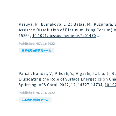
Kasuya, R.
; Bujnakova, L. Z.; Balaz, M.; Kuzuhara,
Assisted Dissolution of Platinum Using Cerium(IV)
15364
,
10.1021/acssuschemeng.2c01470
Published NOV 16 2022
資源循環技術研究チーム
Pan,Z.;
Nandal, V.
; Pihosh, Y.; Higashi, T.; Liu, T.; R
Elucidating the Role of Surface Energetics on C
Splitting, ACS Catal. 2022, 12, 14727-14734
,
10.10
Published NOV 16 2022
人工光合成研究チーム