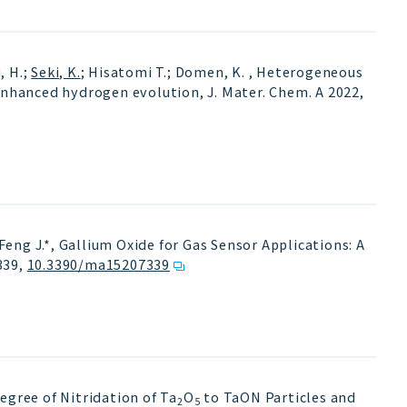
, H.;
Seki, K.
; Hisatomi T.; Domen, K. , Heterogeneous
enhanced hydrogen evolution, J. Mater. Chem. A 2022,
*; Feng J.*, Gallium Oxide for Gas Sensor Applications: A
339
,
10.3390/ma15207339
Degree of Nitridation of Ta
O
to TaON Particles and
2
5