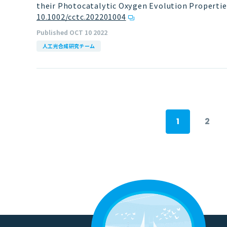
their Photocatalytic Oxygen Evolution Properti
10.1002/cctc.202201004
Published OCT 10 2022
人工光合成研究チーム
1
2