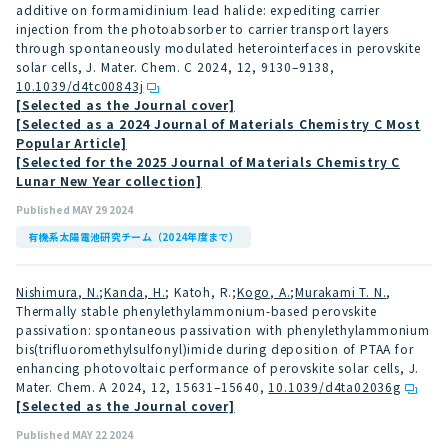
additive on formamidinium lead halide: expediting carrier
injection from the photoabsorber to carrier transport layers
through spontaneously modulated heterointerfaces in perovskite
solar cells, J. Mater. Chem. C 2024, 12, 9130–9138
,
10.1039/d4tc00843j
[Selected as the Journal cover]
[Selected as a 2024 Journal of Materials Chemistry C Most
Popular Article]
[Selected for the 2025 Journal of Materials Chemistry C
Lunar New Year collection]
Published MAY 29 2024
有機系太陽電池研究チーム（2024年度まで）
Nishimura, N.
;
Kanda, H.
; Katoh, R.;
Kogo, A.
;
Murakami T. N.
,
Thermally stable phenylethylammonium-based perovskite
passivation: spontaneous passivation with phenylethylammonium
bis(trifluoromethylsulfonyl)imide during deposition of PTAA for
enhancing photovoltaic performance of perovskite solar cells, J.
Mater. Chem. A 2024, 12, 15631–15640
,
10.1039/d4ta02036g
[Selected as the Journal cover]
Published MAY 22 2024