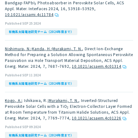
Bandgap FAPbI
Photoabsorber in Perovskite Solar Cells, ACS
3
Appl. Mater. Interfaces 2024, 16, 53918–53929
,
10.1021/acsami.4c11784
Published SEP 25 2024
有機系太陽電池研究チーム（2024年度まで）
Nishimura, N.
;
Kanda, H.
;
Murakami, T. N.
, Direct Ion-Exchange
Method for Preparing a Solution Allowing Spontaneous Perovskite
Passivation via Hole Transport Material Deposition, ACS Appl.
Energ. Mater. 2024, 7, 7687–7692
,
10.1021/acsaem.4c01314
Published SEP 11 2024
有機系太陽電池研究チーム（2024年度まで）
Kogo, A.
; Ishikawa, R.;
Murakami, T. N.
, Inverted-Structured
Perovskite Solar Cells with a TiO
Electron-Collector Layer Formed
2
at Room Temperature from Titanium Halide Solutions, ACS Appl.
Energ. Mater. 2024, 7, 7769–7774
,
10.1021/acsaem.4c01226
Published SEP 09 2024
有機系太陽電池研究チーム（2024年度まで）