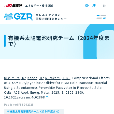
JP
EN
有機系太陽電池研究チーム（2024年度ま
で）
Nishimura, N.
;
Kanda, H.
;
Murakami, T. N.
, Compensational Effects
of 4-
tert
-Butylpyridine Additive for PTAA Hole Transport Material
Using a Spontaneous Perovskite Passivator in Perovskite Solar
Cells, ACS Appl. Energ. Mater. 2025, 8, 2802–2809
,
10.1021/acsaem.4c02868
Published FEB 24 2025
有機系太陽電池研究チーム（2024年度まで）