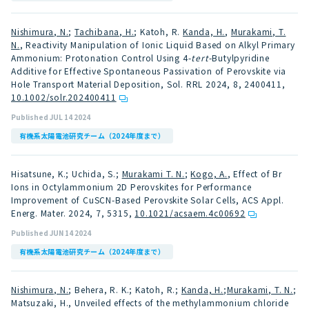
Nishimura, N.
;
Tachibana, H.
; Katoh, R.
Kanda, H.
,
Murakami, T.
N.
, Reactivity Manipulation of Ionic Liquid Based on Alkyl Primary
Ammonium: Protonation Control Using 4-
tert
-Butylpyridine
Additive for Effective Spontaneous Passivation of Perovskite via
Hole Transport Material Deposition, Sol. RRL 2024, 8, 2400411
,
10.1002/solr.202400411
Published JUL 14 2024
有機系太陽電池研究チーム（2024年度まで）
Hisatsune, K.; Uchida, S.;
Murakami T. N.
;
Kogo, A.
, Effect of Br
Ions in Octylammonium 2D Perovskites for Performance
Improvement of CuSCN-Based Perovskite Solar Cells, ACS Appl.
Energ. Mater. 2024, 7, 5315
,
10.1021/acsaem.4c00692
Published JUN 14 2024
有機系太陽電池研究チーム（2024年度まで）
Nishimura, N.
; Behera, R. K.; Katoh, R.;
Kanda, H.
;
Murakami, T. N.
;
Matsuzaki, H., Unveiled effects of the methylammonium chloride