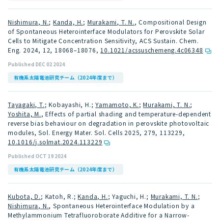
Nishimura, N.
;
Kanda, H.
;
Murakami, T. N.
, Compositional Design
of Spontaneous Heterointerface Modulators for Perovskite Solar
Cells to Mitigate Concentration Sensitivity, ACS Sustain. Chem.
Eng. 2024, 12, 18068–18076
,
10.1021/acssuschemeng.4c06348
Published DEC 02 2024
有機系太陽電池研究チーム（2024年度まで）
Tayagaki, T.
; Kobayashi, H.;
Yamamoto, K.
;
Murakami, T. N.
;
Yoshita, M.
, Effects of partial shading and temperature-dependent
reverse bias behaviour on degradation in perovskite photovoltaic
modules, Sol. Energy Mater. Sol. Cells 2025, 279, 113229
,
10.1016/j.solmat.2024.113229
Published OCT 19 2024
有機系太陽電池研究チーム（2024年度まで）
Kubota, D.
; Katoh, R.;
Kanda, H.
; Yaguchi, H.;
Murakami, T. N.
;
Nishimura, N.
, Spontaneous Heterointerface Modulation by a
Methylammonium Tetrafluoroborate Additive for a Narrow-