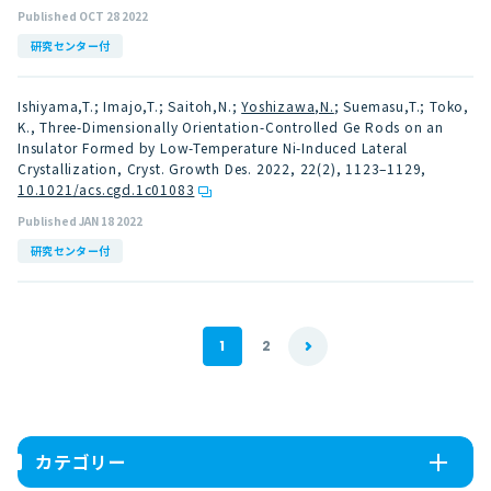
Published OCT 28 2022
研究センター付
Ishiyama,T.; Imajo,T.; Saitoh,N.;
Yoshizawa,N.
; Suemasu,T.; Toko,
K., Three-Dimensionally Orientation-Controlled Ge Rods on an
Insulator Formed by Low-Temperature Ni-Induced Lateral
Crystallization, Cryst. Growth Des. 2022, 22(2), 1123–1129
,
10.1021/acs.cgd.1c01083
Published JAN 18 2022
研究センター付
1
2
カテゴリー