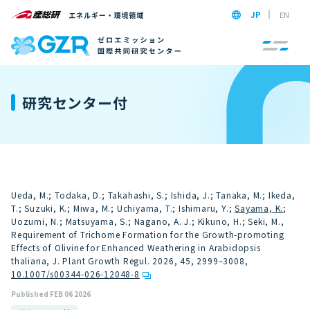
JP
EN
研究センター付
Ueda, M.; Todaka, D.; Takahashi, S.; Ishida, J.; Tanaka, M.; Ikeda,
T.; Suzuki, K.; Miwa, M.; Uchiyama, T.; Ishimaru, Y.;
Sayama, K.
;
Uozumi, N.; Matsuyama, S.; Nagano, A. J.; Kikuno, H.; Seki, M.,
Requirement of Trichome Formation for the Growth-promoting
Effects of Olivine for Enhanced Weathering in Arabidopsis
thaliana, J. Plant Growth Regul. 2026, 45, 2999–3008
,
10.1007/s00344-026-12048-8
Published FEB 06 2026