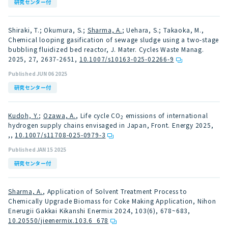
研究センター付
Shiraki, T.; Okumura, S.;
Sharma, A.
; Uehara, S.; Takaoka, M.,
Chemical looping gasification of sewage sludge using a two-stage
bubbling fluidized bed reactor, J. Mater. Cycles Waste Manag.
2025, 27, 2637-2651
,
10.1007/s10163-025-02266-9
Published JUN 06 2025
研究センター付
Kudoh, Y.
;
Ozawa, A.
, Life cycle CO
emissions of international
2
hydrogen supply chains envisaged in Japan, Front. Energy 2025,
,
,
10.1007/s11708-025-0979-3
Published JAN 15 2025
研究センター付
Sharma, A.
, Application of Solvent Treatment Process to
Chemically Upgrade Biomass for Coke Making Application, Nihon
Enerugii Gakkai Kikanshi Enermix 2024, 103(6), 678~683
,
10.20550/jieenermix.103.6_678