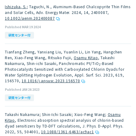
Ishizuka, S.
; Taguchi, N., Aluminum-Based Chalcopyrite Thin Films
and Solar Cells, Adv. Energy Mater. 2024, 14, 2400087
,
10.1002/aenm.202400087
Published MAR 19 2024
研究センター付
Tianfang Zheng, Yanxiang Liu, Yuanlin Li, Lin Yang, Hangchen
Ren, Xiao-Feng Wang, Ritsuko Fujii,
Osamu Kitao
, Takashi
Nakamura, Shin-ichi Sasaki, Panchromatic Pt/TiO
-Based
2
Photocatalysts Sensitized with Carboxylated Chlorin Dyads for
Water Splitting Hydrogen Evolution, Appl. Surf. Sci. 2023, 619,
156570
,
10.1016/j.apsusc.2023.156570
Published JAN 26 2023
研究センター付
Takashi Nakamura; Shin-Ichi Sasaki; Xiao-Feng Wang;
Osamu
Kitao
, Electronic absorption spectral analysis of chlorin-based
dyad sensitizers by TD-DFT calculations, J. Phys. D-Appl. Phys.
2022, 55, 504001
,
10.1088/1361-6463/ac9ac1