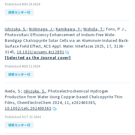
Published NOV 20 2024
研究センター付
Ishizuka, S.
;
Nishinaga, J.
;
Kamikawa, Y.
;
Nishida, T.
; Fons, P. J.,
Photovoltaic Efficiency Enhancement of Indium-Free Wide-
Bandgap Chalcopyrite Solar Cells via an Aluminum-Induced Back-
Surface Field Effect, ACS Appl. Mater. Interfaces 2025, 17, 3136-
3145
,
10.1021/acsami.4c12891
[Selected as the Journal cover]
Published NOV 12 2024
研究センター付
Ikeda, S.;
Ishizuka, S.
, Photoelectrochemical Hydrogen
Production from Water Using Copper-based Chalcopyrite Thin
Films, ChemElectroChem 2024, 11, e202400365
,
10.1002/celc.202400365
Published OCT 21 2024
研究センター付