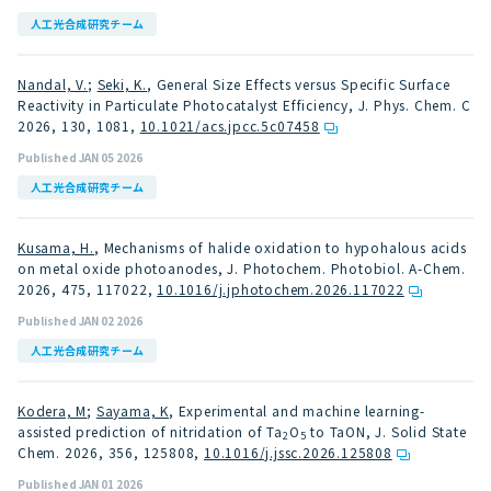
人工光合成研究チーム
Nandal, V.
;
Seki, K.
, General Size Effects versus Specific Surface
Reactivity in Particulate Photocatalyst Efficiency, J. Phys. Chem. C
2026, 130, 1081
,
10.1021/acs.jpcc.5c07458
Published JAN 05 2026
人工光合成研究チーム
Kusama, H.
, Mechanisms of halide oxidation to hypohalous acids
on metal oxide photoanodes, J. Photochem. Photobiol. A-Chem.
2026, 475, 117022
,
10.1016/j.jphotochem.2026.117022
Published JAN 02 2026
人工光合成研究チーム
Kodera, M
;
Sayama, K
, Experimental and machine learning-
assisted prediction of nitridation of Ta
O
to TaON, J. Solid State
2
5
Chem. 2026, 356, 125808
,
10.1016/j.jssc.2026.125808
Published JAN 01 2026