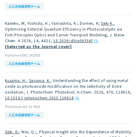
人工光合成研究チーム
Kaneko, M; Yoshida, H.; Yamashita, K.; Domen, K;
Seki K.
,
Optimizing External Quantum Efficiency in Photocatalysts via
First-Principles Optics and Carrier Transport Modeling, J. Mater.
Chem. A 2026, 14, 4421
,
10.1039/d5ta06356f
[Selected as the Journal cover]
Published DEC 24 2025
人工光合成研究チーム
Kusama, H.
;
Sayama, K.
, Understanding the effect of using metal
oxide as photoanode modification on the selectivity of brine
oxidation, J. Photochem. Photobiol. A-Chem. 2026, 470, 116618
,
10.1016/j.jphotochem.2025.116618
Published JUL 16 2025
人工光合成研究チーム
Seki, K.
; Wei, Q.;, Physical Insight into the Dependence of Mobility