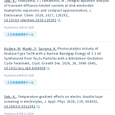
Seki, K.
; Yokoyama, Y.; Yamamoto, M., Integral-equation analysis
of transient diffusion-limited currents at disk electrodes:
Asymptotic expansion and compact approximation, J.
Electroanal. Chem. 2026, 1017, 120292
,
10.1016/j.jelechem.2026.120292
Published JUN 01 2026
人工光合成研究チーム
Kodera, M
;
Miseki, Y
;
Sayama, K
, Photocatalytic Activity of
Anatase-Type TaON with a Narrow Bandgap Energy of 2.1 eV
Synthesized from Ta
O
Particles with a Nitridation-Oxidation
2
5
Cycle Treatment, Cryst. Growth Des. 2026, 26, 3040-3045
,
10.1021/acs.cgd.6c00008
Published APR 02 2026
人工光合成研究チーム
Seki, K.
, Temperature-gradient effects on electric double layer
screening in electrolytes, J. Appl. Phys. 2026, 139, 064502
,
10.1063/5.0311091
Published FEB 12 2026