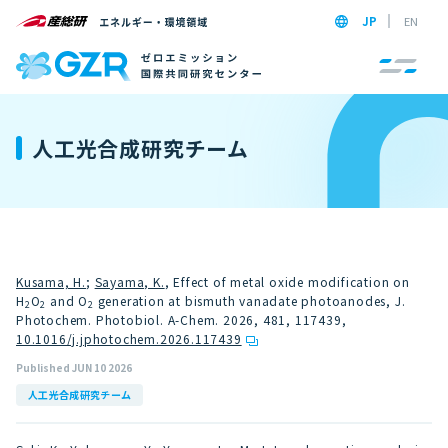
JP
EN
人工光合成研究チーム
Kusama, H.
;
Sayama, K.
, Effect of metal oxide modification on
H
O
and O
generation at bismuth vanadate photoanodes, J.
2
2
2
Photochem. Photobiol. A-Chem. 2026, 481, 117439
,
10.1016/j.jphotochem.2026.117439
Published JUN 10 2026
人工光合成研究チーム