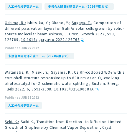
人工光合成研究チーム
多接合太陽電池研究チーム（2024年度まで）
Oshima, R.
; Ishitsuka, Y.; Okano, Y.;
Sugaya, T.
, Comparison of
different passivation layers for GaInAs solar cells grown by solid-
source molecular beam epitaxy, J. Cryst. Growth 2022, 593,
126769
,
10.1016/j.jcrysgro.2022.126769
Published JUN 22 2022
多接合太陽電池研究チーム（2024年度まで）
Watanabe, K.
;
Miseki, Y.
;
Sayama, K.
, Cs,Rh-codoped WO
with a
3
core-shell structure responsive up to 600 nm as an O
-evolving
2
photocatalyst for Z-schematic water splitting , Sustain. Energ.
Fuels 2022, 6, 3591-3598
,
10.1039/D2SE00687A
Published JUN 17 2022
人工光合成研究チーム
Seki, K.
; Saiki K., Transition from Reaction- to Diffusion-Limited
Growth of Graphene by Chemical Vapor Deposition, Cryst.