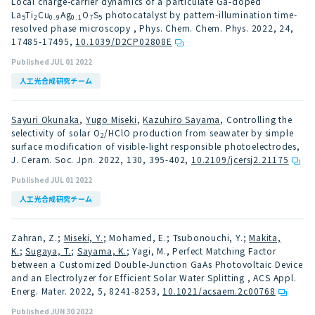
Local charge-carrier dynamics of a particulate Ga-doped
La
Ti
Cu
Ag
O
S
photocatalyst by pattern-illumination time-
5
2
0.9
0.1
7
5
resolved phase microscopy , Phys. Chem. Chem. Phys. 2022, 24,
17485-17495
,
10.1039/D2CP02808E
Published JUL 01 2022
人工光合成研究チーム
Sayuri Okunaka
,
Yugo Miseki
,
Kazuhiro Sayama
, Controlling the
selectivity of solar O
/HClO production from seawater by simple
2
surface modification of visible-light responsible photoelectrodes,
J. Ceram. Soc. Jpn. 2022, 130, 395-402
,
10.2109/jcersj2.21175
Published JUL 01 2022
人工光合成研究チーム
Zahran, Z.;
Miseki, Y.
; Mohamed, E.; Tsubonouchi, Y.;
Makita,
K.
;
Sugaya, T.
;
Sayama, K.
; Yagi, M., Perfect Matching Factor
between a Customized Double-Junction GaAs Photovoltaic Device
and an Electrolyzer for Efficient Solar Water Splitting , ACS Appl.
Energ. Mater. 2022, 5, 8241-8253
,
10.1021/acsaem.2c00768
Published JUN 30 2022