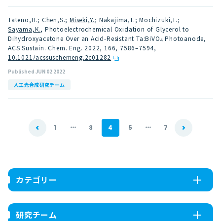
Tateno,H.; Chen,S.;
Miseki,Y.
; Nakajima,T.; Mochizuki,T.;
Sayama,K.
, Photoelectrochemical Oxidation of Glycerol to
Dihydroxyacetone Over an Acid-Resistant Ta:BiVO
Photoanode,
4
ACS Sustain. Chem. Eng. 2022, 166, 7586–7594
,
10.1021/acssuschemeng.2c01282
Published JUN 02 2022
人工光合成研究チーム
...
...
1
3
4
5
7
カテゴリー
研究チーム