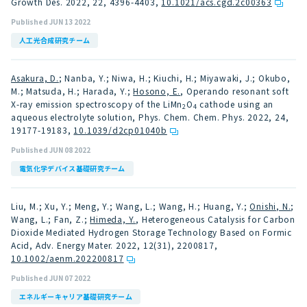
Growth Des. 2022, 22, 4396-4403
,
10.1021/acs.cgd.2c00363
Published JUN 13 2022
人工光合成研究チーム
Asakura, D.
; Nanba, Y.; Niwa, H.; Kiuchi, H.; Miyawaki, J.; Okubo,
M.; Matsuda, H.; Harada, Y.;
Hosono, E.
, Operando resonant soft
X-ray emission spectroscopy of the LiMn
O
cathode using an
2
4
aqueous electrolyte solution, Phys. Chem. Chem. Phys. 2022, 24,
19177-19183
,
10.1039/d2cp01040b
Published JUN 08 2022
電気化学デバイス基礎研究チーム
Liu, M.; Xu, Y.; Meng, Y.; Wang, L.; Wang, H.; Huang, Y.;
Onishi, N.
;
Wang, L.; Fan, Z.;
Himeda, Y.
, Heterogeneous Catalysis for Carbon
Dioxide Mediated Hydrogen Storage Technology Based on Formic
Acid, Adv. Energy Mater. 2022, 12(31), 2200817
,
10.1002/aenm.202200817
Published JUN 07 2022
エネルギーキャリア基礎研究チーム