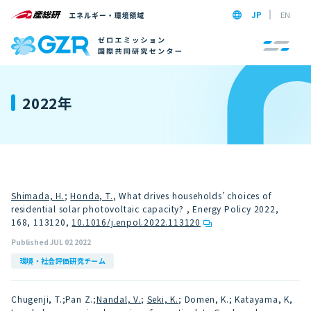
JP
EN
2022年
Shimada, H.
;
Honda, T.
, What drives households’ choices of
residential solar photovoltaic capacity? , Energy Policy 2022,
168, 113120
,
10.1016/j.enpol.2022.113120
Published JUL 02 2022
環境・社会評価研究チーム
Chugenji, T.;Pan Z.;
Nandal, V.
;
Seki, K.
; Domen, K.; Katayama, K,